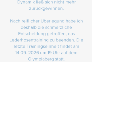
Dynamik ließ sich nicht mehr
zurückgewinnen.
Nach reiflicher Überlegung habe ich
deshalb die schmerzliche
Entscheidung getroffen, das
Lederhosentraining zu beenden. Die
letzte Trainingseinheit findet am
14.09. 2026
um 19 Uhr auf dem
Olympiaberg statt.
Mein herzlicher Dank gilt allen, die
dieses Projekt möglich gemacht
haben: den Tausenden
Teilnehmerinnen und Teilnehmern,
unseren Trainerinnen und Trainern,
unseren Partnern und Sponsoren,
sowie allen, die Woche für Woche mit
ihrer Energie, ihrer Begeisterung und
ihrem Lächeln das Lederhosentraining
zu etwas Besonderem gemacht